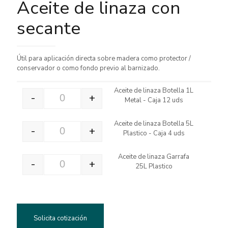
Aceite de linaza con
secante
Útil para aplicación directa sobre madera como protector /
conservador o como fondo previo al barnizado.
Aceite de linaza Botella 1L
-
+
Metal - Caja 12 uds
Aceite de linaza Botella 1L Metal - Caja 12 uds cantida
Aceite de linaza Botella 5L
-
+
Plastico - Caja 4 uds
Aceite de linaza Botella 5L Plastico - Caja 4 uds cantid
Aceite de linaza Garrafa
-
+
25L Plastico
Aceite de linaza Garrafa 25L Plastico cantidad
Solicita cotización