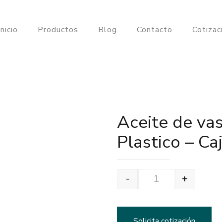
Inicio
Productos
Blog
Contacto
Cotiza
Aceite de vas
Plastico – Ca
-
+
Aceite de vaselina
Solicita cotización