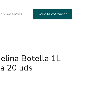
Solicita cotización
ción Agentes
elina Botella 1L
ja 20 uds
 Botella 1L Plastico - Caja 20 uds cantidad