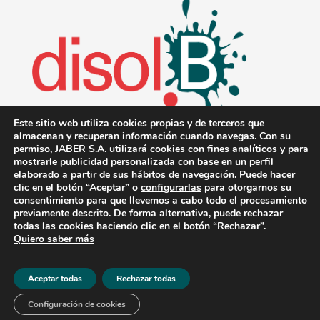
Este sitio web utiliza cookies propias y de terceros que
almacenan y recuperan información cuando navegas. Con su
permiso, JABER S.A. utilizará cookies con fines analíticos y para
mostrarle publicidad personalizada con base en un perfil
elaborado a partir de sus hábitos de navegación. Puede hacer
clic en el botón “Aceptar” o
configurarlas
para otorgarnos su
consentimiento para que llevemos a cabo todo el procesamiento
previamente descrito. De forma alternativa, puede rechazar
todas las cookies haciendo clic en el botón “Rechazar”.
© 2022 DisolB. Todos los derechos reservados.
Aviso
Quiero saber más
Legal
-
Política de cookies
-
Política de privacidad
-
Codigo
de conducta y Practicas responsables
Aceptar todas
Rechazar todas
Configuración de cookies